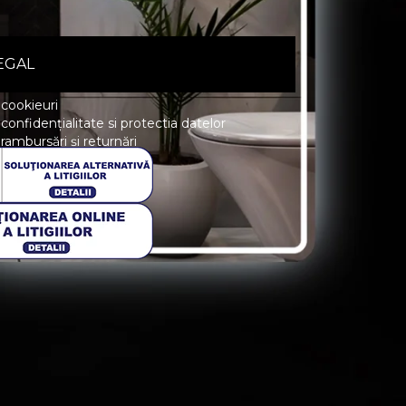
EGAL
 cookieuri
 confidențialitate si protectia datelor
 rambursări și returnări