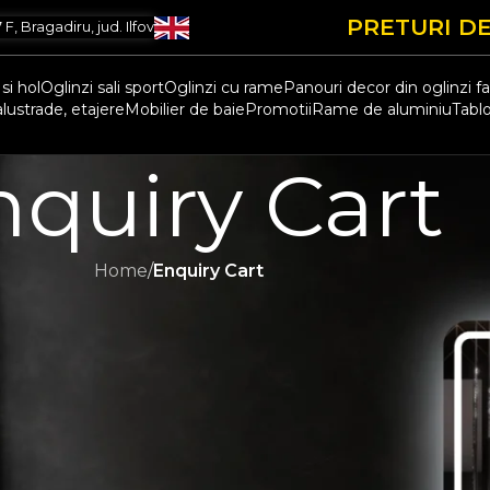
PRETURI DE
, Bragadiru, jud. Ilfov
si hol
Oglinzi sali sport
Oglinzi cu rame
Panouri decor din oglinzi f
alustrade, etajere
Mobilier de baie
Promotii
Rame de aluminiu
Tablo
nquiry Cart
Home
/
Enquiry Cart