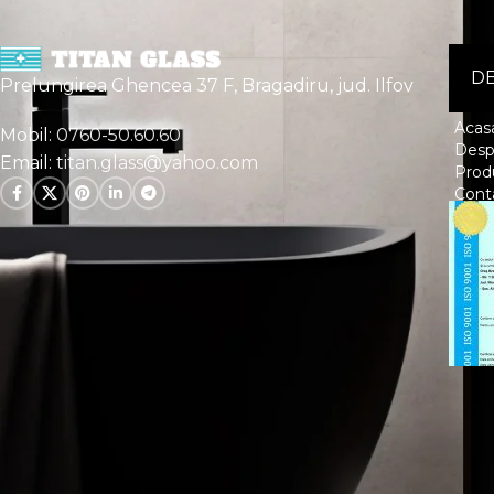
DE
Prelungirea Ghencea 37 F, Bragadiru, jud. Ilfov
Acas
Mobil:
0760-50.60.60
Desp
Email:
titan.glass@yahoo.com
Prod
Cont
Copyright
ClassMirrors.ro
2024, Dezvoltat cu pricep