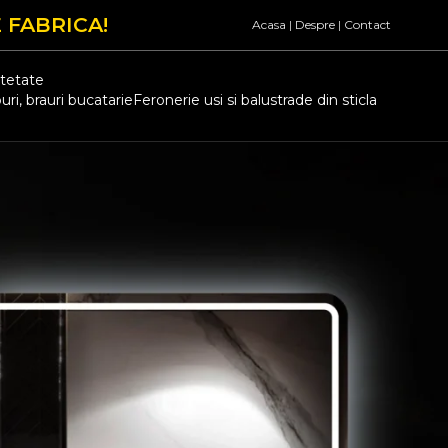
 FABRICA!
Acasa
|
Despre
|
Contact
atetate
uri, brauri bucatarie
Feronerie usi si balustrade din sticla