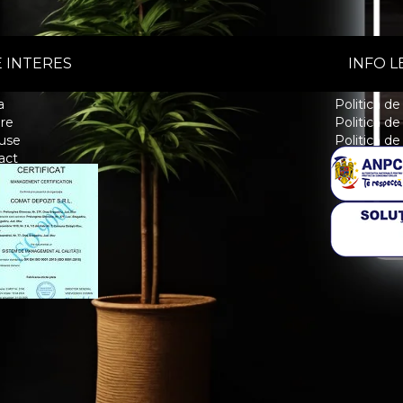
 INTERES
INFO L
a
Politica de
re
Politică de
use
Politică de
act
ere de Argebit.com