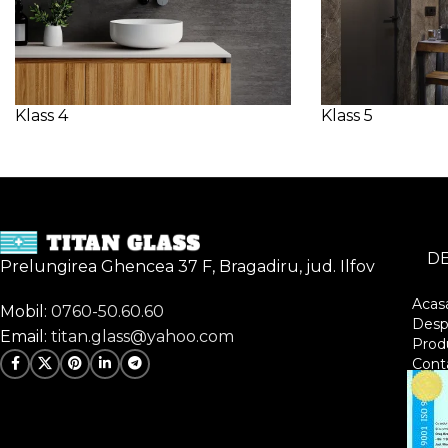
Klass 4
Klass 5
DE
Prelungirea Ghencea 37 F, Bragadiru, jud. Ilfov
Acas
Mobil:
0760-50.60.60
Desp
Email:
titan.glass@yahoo.com
Prod
Cont