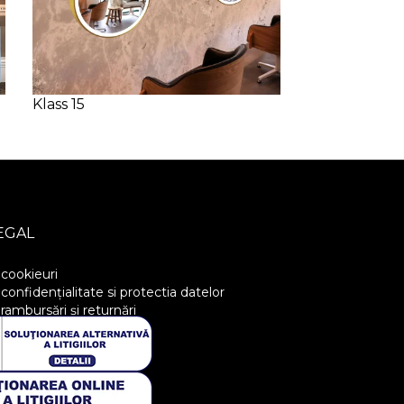
Klass 15
Klass 22
EGAL
 cookieuri
 confidențialitate si protectia datelor
 rambursări și returnări