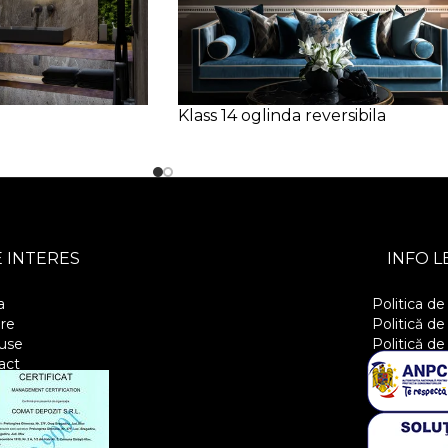
Klass 14 oglinda reversibila
 INTERES
INFO L
a
Politica de
re
Politică de
use
Politică de
act