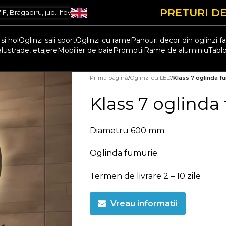
PRETURI DE
, Bragadiru, jud. Ilfov
si hol
Oglinzi sali sport
Oglinzi cu rame
Panouri decor din oglinzi f
alustrade, etajere
Mobilier de baie
Promotii
Rame de aluminiu
Tablo
Prima pagină
/
Oglinzi cu LED
/
Klass 7 oglinda f
Klass 7 oglinda
Diametru 600 mm
Oglinda fumurie.
Termen de livrare 2 – 10 zile
Vreau informatii