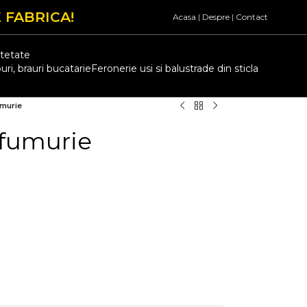
 FABRICA!
Acasa
|
Despre
|
Contact
atetate
uri, brauri bucatarie
Feronerie usi si balustrade din sticla
umurie
 fumurie