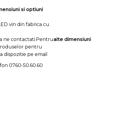
mensiuni si optiuni
ED vin din fabrica cu
a ne contactati.Pentru
alte dimensiuni
produselor pentru
la dispozitie pe email
efon
0760-50.60.60