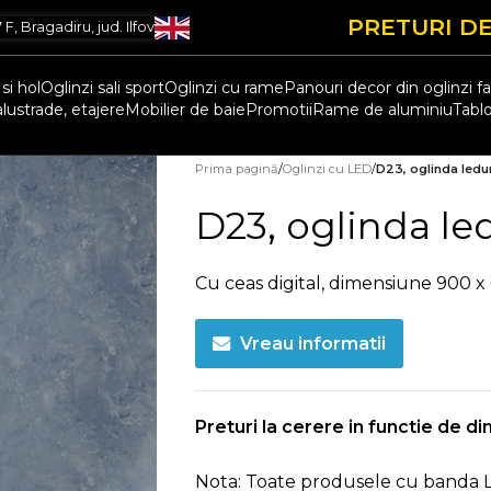
PRETURI DE
, Bragadiru, jud. Ilfov
si hol
Oglinzi sali sport
Oglinzi cu rame
Panouri decor din oglinzi f
alustrade, etajere
Mobilier de baie
Promotii
Rame de aluminiu
Tablo
Prima pagină
/
Oglinzi cu LED
/
D23, oglinda ledur
D23, oglinda le
Cu ceas digital, dimensiune 900 
Vreau informatii
Preturi la cerere in functie de di
Nota: Toate produsele cu banda L