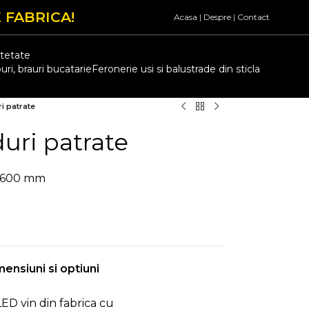
 FABRICA!
Acasa
|
Despre
|
Contact
atetate
uri, brauri bucatarie
Feronerie usi si balustrade din sticla
i patrate
duri patrate
x 600 mm
mensiuni si optiuni
ED vin din fabrica cu