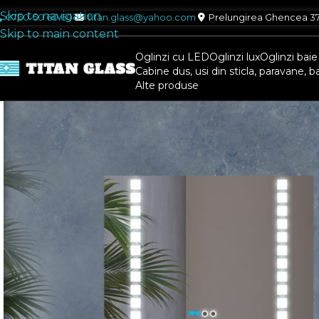
Skip to navigation
0760-50.60.60
titan.glass@yahoo.com
Prelungirea Ghencea 37 F
Skip to main content
Oglinzi cu LED
Oglinzi lux
Oglinzi baie 
Cabine dus, usi din sticla, paravane, b
Alte produse