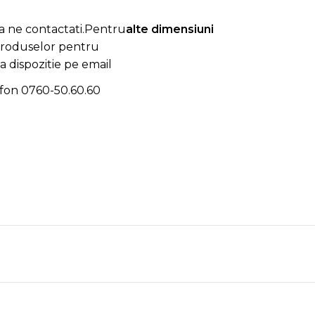
a ne contactati.Pentru
alte dimensiuni
produselor pentru
la dispozitie pe email
efon
0760-50.60.60