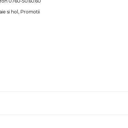
efon
0760-50.60.60
ie si hol
,
Promotii