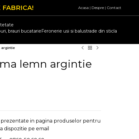
 FABRICA!
Acasa
|
Despre
|
Contact
atetate
uri, brauri bucatarie
Feronerie usi si balustrade din sticla
argintie
ama lemn argintie
 prezentate in pagina produselor pentru
la dispozitie pe email