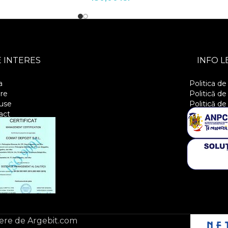
 INTERES
INFO L
a
Politica de
re
Politică de
use
Politică de
act
ere de Argebit.com