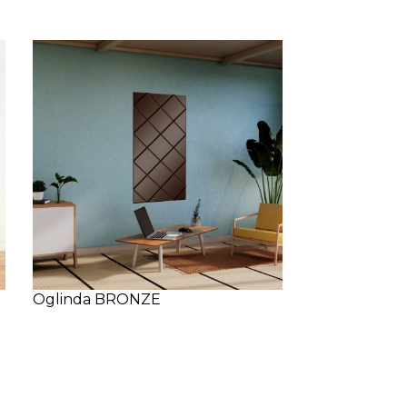
Oglinda BRONZE
Klass 9
l