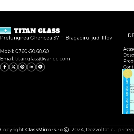
DE
Prelungirea Ghencea 37 F, Bragadiru, jud. Ilfov
Acas
Mobil:
0760-50.60.60
Desp
Email:
titan.glass@yahoo.com
Prod
Cont
Copyright
ClassMirrors.ro
2024, Dezvoltat cu pricep