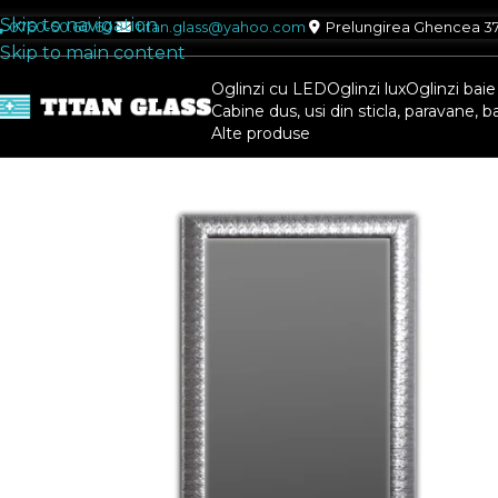
Skip to navigation
0760-50.60.60
titan.glass@yahoo.com
Prelungirea Ghencea 37 F
Skip to main content
Oglinzi cu LED
Oglinzi lux
Oglinzi baie 
Cabine dus, usi din sticla, paravane, b
Alte produse