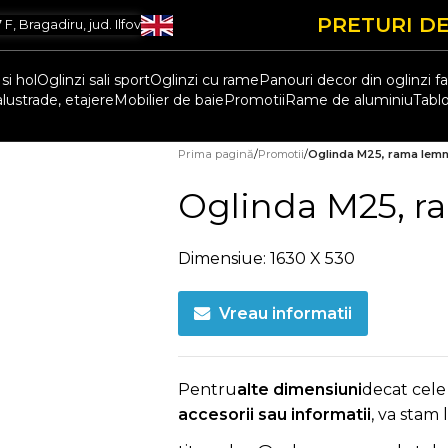
PRETURI DE
, Bragadiru, jud. Ilfov
si hol
Oglinzi sali sport
Oglinzi cu rame
Panouri decor din oglinzi f
alustrade, etajere
Mobilier de baie
Promotii
Rame de aluminiu
Tablo
Prima pagină
/
Promotii
/
Oglinda M25, rama lemn 
Oglinda M25, r
Dimensiue: 1630 X 530
Vreau informatii
Pentru
alte dimensiuni
decat cele
accesorii sau informatii
, va stam 