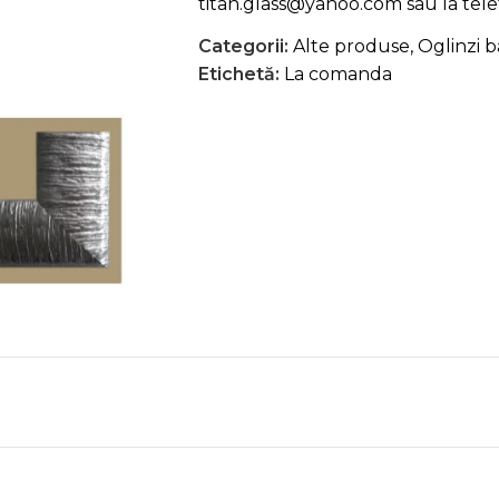
titan.glass@yahoo.com
sau la tel
Categorii:
Alte produse
,
Oglinzi ba
Etichetă:
La comanda