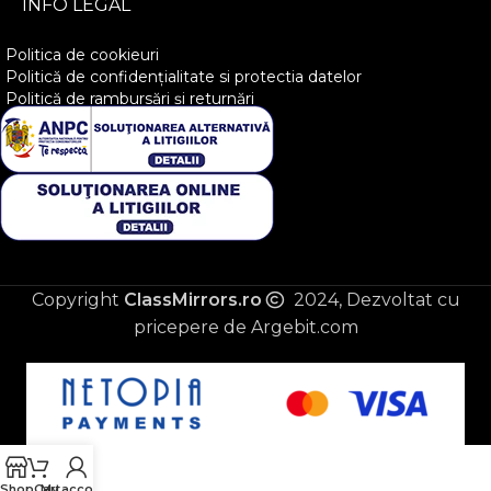
INFO LEGAL
Politica de cookieuri
Politică de confidențialitate si protectia datelor
Politică de rambursări și returnări
Copyright
ClassMirrors.ro
2024, Dezvoltat cu
pricepere de Argebit.com
Shop
Cart
My account