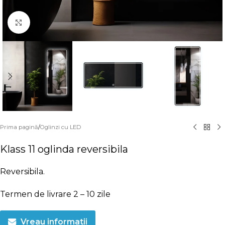
Click to enlarge
Prima pagină
/
Oglinzi cu LED
Klass 11 oglinda reversibila
Reversibila.
Termen de livrare 2 – 10 zile
Vreau informatii