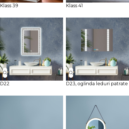
Klass 39
Klass 41
D22
D23, oglinda leduri patrate