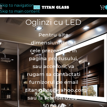
Skip to navigation
Skip to main content
Oglinzi cu LED
Pentru alte
dimensiuni decat
cele prezentate in
pagina produsului,
sau accesorii, va
rugam sa contactati
furnizorul pe email
titan.glass@yahoo.com
sau la telefon
0760-
50.60.60